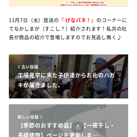
11月7日（水）放送の
『 げなパネ！』
のコーナーに
てなかしまが（すこし？）紹介されます！私共の社
長が商品の紹介で登場しますのでお見逃し無く♪
古い投稿
工場見学に来た子供達からお礼のハガ
キが届きました。
新しい投稿
【季節のおすすめ品】・【一夜干し・
長崎俵物】ページを更新しま…