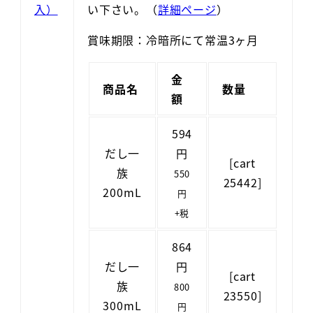
い下さい。（
詳細ページ
）
賞味期限：冷暗所にて常温3ヶ月
金
商品名
数量
額
594
だし一
円
[cart
族
550
25442]
200mL
円
+税
864
だし一
円
[cart
族
800
23550]
300mL
円