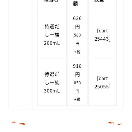
額
626
特選だ
円
[cart
し一族
580
25443]
200mL
円
+税
918
特選だ
円
[cart
し一族
850
25055]
300mL
円
+税