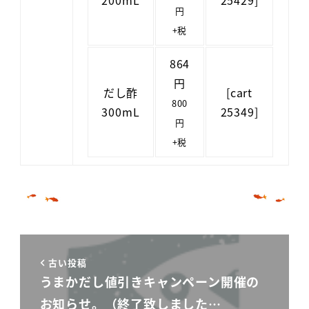
200mL
25429]
円
+税
864
円
だし酢
[cart
800
300mL
25349]
円
+税
古い投稿
うまかだし値引きキャンペーン開催の
お知らせ。（終了致しました…