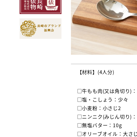
【材料】(4人分)
□牛もも肉(又は角切り)：3
□塩・こしょう：少々
□小麦粉：小さじ2
□ニンニク(みじん切り)：
□無塩バター：10g
□オリーブオイル：大さじ