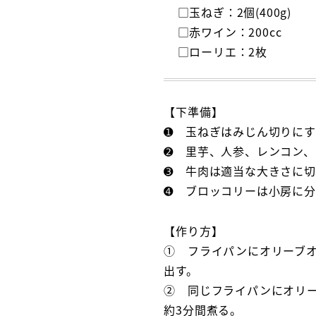
□玉ねぎ：2個(400g)
□赤ワイン：200cc
□ローリエ：2枚
【下準備】
➊ 玉ねぎはみじん切りに
➋ 里芋、人参、レンコン
➌ 牛肉は適当な大きさに
➍ ブロッコリーは小房に
【作り方】
① フライパンにオリーブオ
出す。
② 同じフライパンにオリー
約3分間煮る。