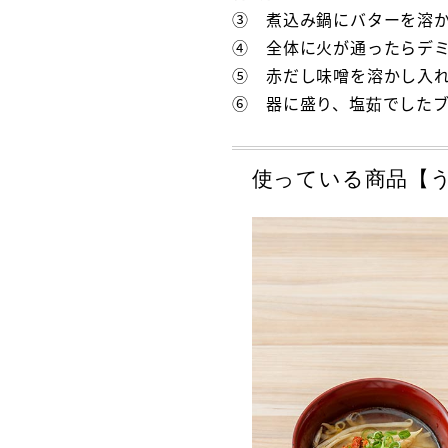
③ 煮込み鍋にバターを溶か
④ 全体に火が通ったらデミ
⑤ 赤だし味噌を溶かし入
⑥ 器に盛り、塩茹でした
使っている商品【