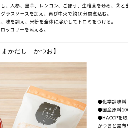
し、人参、里芋、レンコン、ごぼう、生椎茸を炒め、②と出
グラスソースを加え、再び中火で約10分間煮込む。
れ、味を調え、米粉を全体に溶かしてトロミをつける。
ブロッコリーを添える。
うまかだし かつお】
●化学調味料
●国産原料10
●HACCPを
かつおと昆布