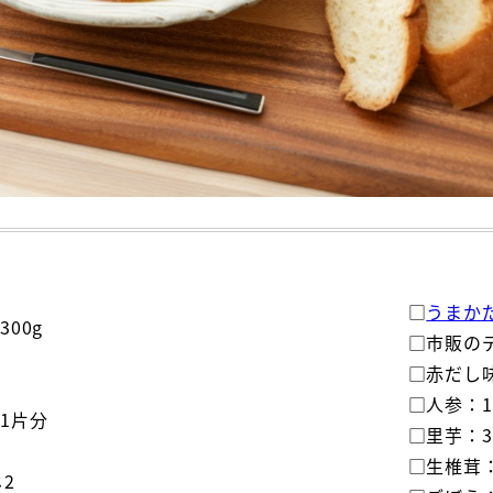
□
うまか
00g
□市販のデ
□赤だし味
□人参：1本
1片分
□里芋：3個
□生椎茸
2