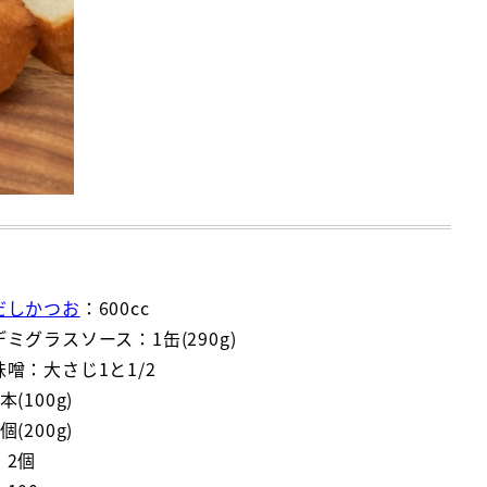
だしかつお
：600cc
ミグラスソース：1缶(290g)
噌：大さじ1と1/2
(100g)
(200g)
：2個