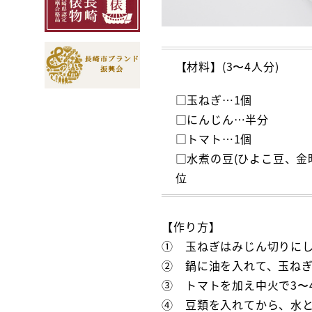
【材料】(3〜4人分)
□玉ねぎ…1個
□にんじん…半分
□トマト…1個
□水煮の豆(ひよこ豆、金時
位
【作り方】
① 玉ねぎはみじん切りに
② 鍋に油を入れて、玉ね
③ トマトを加え中火で3〜
④ 豆類を入れてから、水と