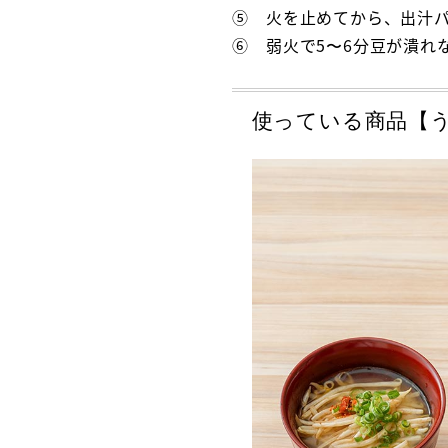
⑤ 火を止めてから、出汁
⑥ 弱火で5〜6分豆が潰れ
使っている商品【