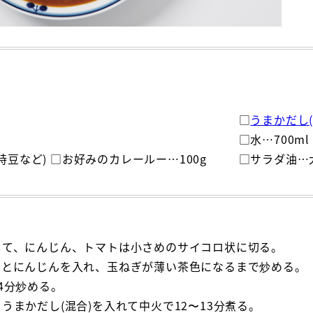
□
うまかだし(
□水…700ml
豆など) □お好みのカレールー…100g
□サラダ油…
して、にんじん、トマトは小さめのサイコロ状に切る。
ぎとにんじんを入れ、玉ねぎが薄い茶色になるまで炒める。
4分炒める。
うまかだし(混合)を入れて中火で12〜13分煮る。