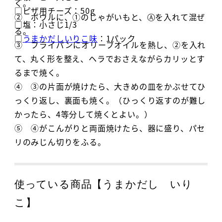
く。
□ピザ用チーズ：50g
② ボウルに、①のじゃがいもと、Ⓐを入れて混ぜ
□塩：小さじ1/3
る。
□
うまかだしいりこ味
：1パック
③ フライパンにオリーブオイルを熱し、②を入れ
て、丸く形を整え、ヘラでおさえながらカリッとす
るまで焼く。
④ ③の片面が焼けたら、大きめの皿をかぶせてひ
っくり返し、裏面も焼く。（ひっくり返すのが難し
かったら、4等分して焼くとよい。）
⑤ ④がこんがりと両面焼けたら、器に盛り、パセ
リのみじん切りをふる。
使っている商品【うまかだし いり
こ】