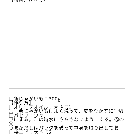
□新じゃがいも：300g
【作り方】
□オリーブオイル：大さじ1
① 新じゃがいもはよく洗って、皮をむかずに千切
□パセリ：少々
りにする。この時水にさらさないようにする。Ⓐの
Ⓐ
うまかだしはパックを破って中身を取り出してお
□桜エビ：大さじ2