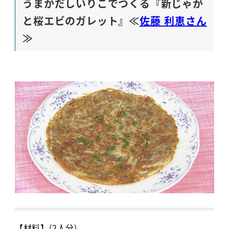
うまかだしいりこでつくる『新じゃが
と桜エビのガレット』≪
佐藤 利恵さん
≫
【材料】(2人分)