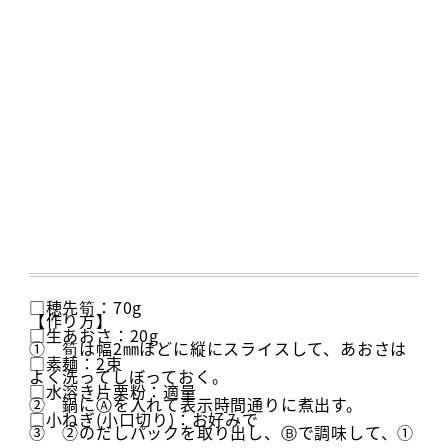
□穂先筍：70g
【作り方】
□生あおさ：20g
① 筍は幅2㎜ほどに縦にスライスして、あおさは
□素麺：2束
よく洗ってしぼっておく。
□水溶き片栗粉：適量
② 鍋にⒶを入れて表示時間通りに煮出す。
□小ねぎ(小口切り)：お好みで
③ ②のだしパックを取り出し、Ⓑで調味して、①