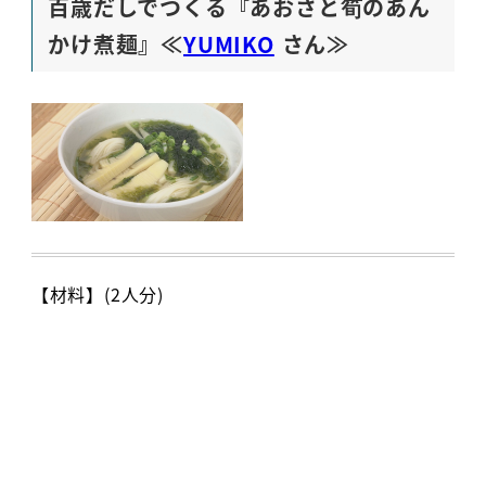
百歳だしでつくる『あおさと筍のあん
かけ煮麺』≪
YUMIKO
さん≫
【材料】(2人分)