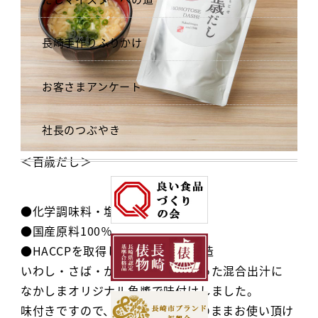
長崎手作りふりかけ
お客さまアンケート
社長のつぶやき
＜百歳だし＞
●化学調味料・塩 無添加
●国産原料100％
●HACCPを取得した自社工場で製造
いわし・さば・かつお・昆布が入った混合出汁に
なかしまオリジナル魚醬で味付けしました。
味付きですので、煮物などにはそのままお使い頂け