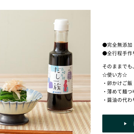
●完全無添加
●全行程手作
そのままでも
☆使い方☆
・卵かけご飯
・薄めて麺つ
・醤油の代わ