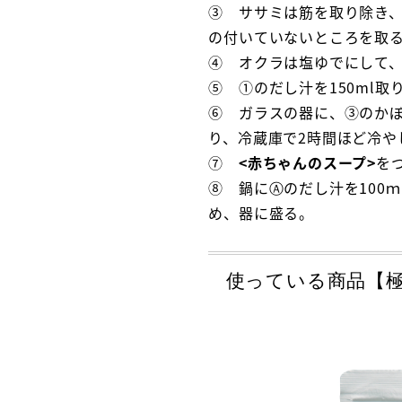
③ ササミは筋を取り除き、
の付いていないところを取
④ オクラは塩ゆでにして、
⑤ ①のだし汁を150ml
⑥ ガラスの器に、③のか
り、冷蔵庫で2時間ほど冷や
⑦
<赤ちゃんのスープ>
を
⑧ 鍋にⒶのだし汁を100
め、器に盛る。
使っている商品【