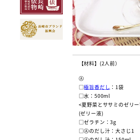
【材料】(2人前）
Ⓐ
□
極旨香だし
：1袋
□水：500ml
<夏野菜とササミのゼリー
(ゼリー液)
□ゼラチン：3g
□Ⓐのだし汁：大さじ1
□Ⓐのだし汁：150ml