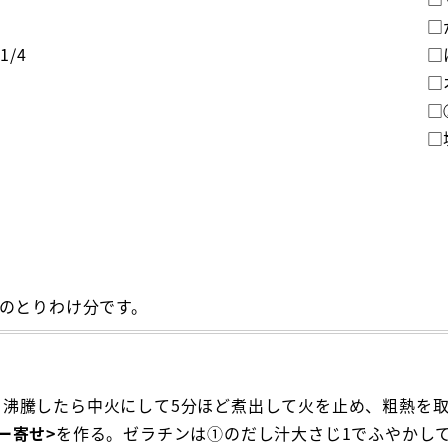
□
/4
□
□
□
□
ゃんのとりわけ分です。
、沸騰したら中火にして5分ほど煮出して火を止め、粗熱を
ー寄せ>
を作る。ゼラチンは①のだし汁大さじ1でふやかし