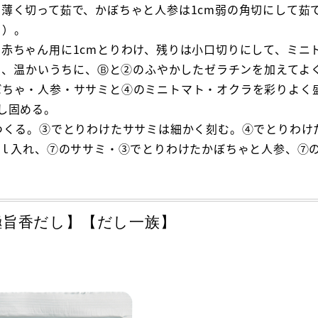
薄く切って茹で、かぼちゃと人参は1cm弱の角切にして茹で
る）。
赤ちゃん用に1cmとりわけ、残りは小口切りにして、ミニ
取り、温かいうちに、Ⓑと②のふやかしたゼラチンを加えてよ
ぼちゃ・人参・ササミと④のミニトマト・オクラを彩りよく
し固める。
つくる。③でとりわけたササミは細かく刻む。④でとりわけ
ｍｌ入れ、⑦のササミ・③でとりわけたかぼちゃと人参、⑦
極旨香だし】【だし一族】