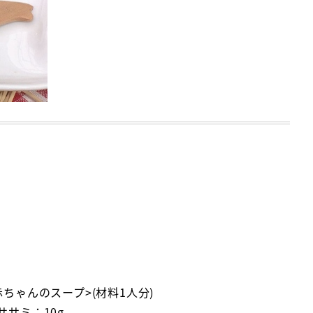
赤ちゃんのスープ>(材料1人分)
ササミ：10g