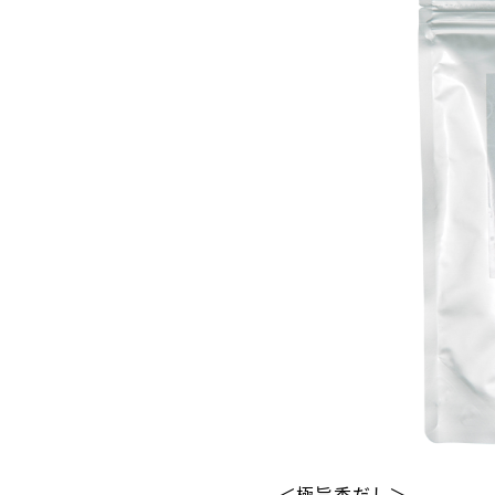
＜極旨香だし＞