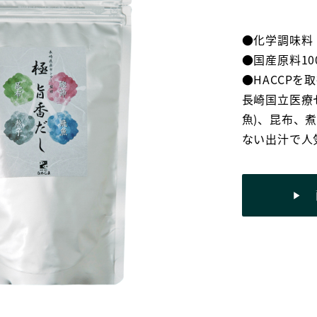
●化学調味料
●国産原料10
●HACCPを
長崎国立医療
魚)、昆布、
ない出汁で人