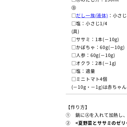
Ⓑ
□
だし一族(液体)
：小さじ1
□塩：小さじ1/4
(具)
□ササミ：1本(－10g)
□かぼちゃ：60g(－10g)
□人参：60g(－10g)
□オクラ：2本(－1g)
□塩：適量
□ミニトマト4個
(－10g・－1g)は赤ち
【作り方】
① 鍋にⒶを入れて加熱し
②
<夏野菜とササミのゼリ