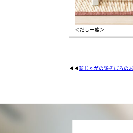
＜だし一族＞
新じゃがの鶏そぼろの