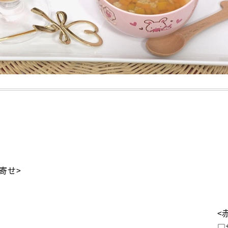
寄せ>
<
□