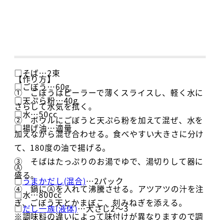
□そば…2束
【作り方】
□ごぼう…60g
① ごぼうはピーラーで薄くスライスし、軽く水に
□天ぷら粉…40g
さらして水気を拭く。
□水…50cc
② ボウルにごぼうと天ぷら粉を加えて混ぜ、水を
□揚げ油…適量
加えながら混ぜ合わせる。食べやすい大きさに分け
て、180度の油で揚げる。
③ そばはたっぷりのお湯でゆで、湯切りして器に
Ⓐ
盛る。
□
うまかだし(混合)
…2パック
④ 鍋にⒶを入れて沸騰させる。アツアツの汁を注
□水…800cc
ぎ、ごぼう天とかまぼこ、刻みねぎを添える。
□
だし一族(液体)
…大さじ2～3
※調味料の違いによって味付けが異なりますので調