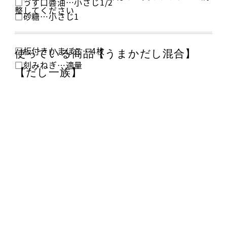
□うす口醬油…小さじ1/2
整してください
□砂糖…小さじ1
□板付きかまぼこ…4枚
使っている商品【うまかだし混合】
□刻みねぎ…適量
【だし一族】