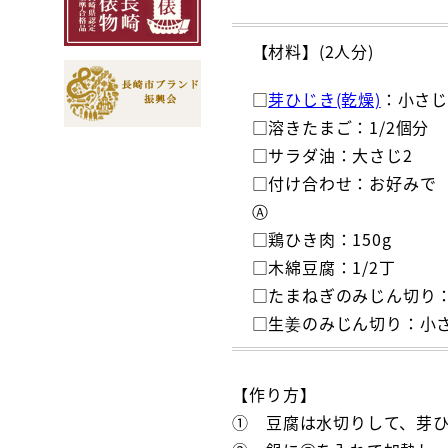
【材料】(2人分)
□
芽ひじき(乾燥)
：小さじ
□溶きたまご：1/2個分
□サラダ油：大さじ2
□付け合わせ：お好みで
Ⓐ
□鶏ひき肉：150g
□木綿豆腐：1/2丁
□たまねぎのみじん切り：
□生姜のみじん切り：小さ
【作り方】
① 豆腐は水切りして、芽