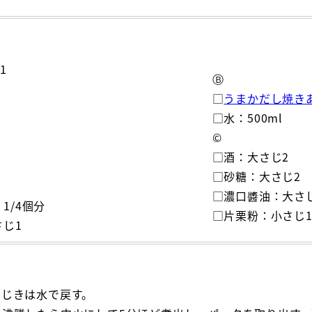
1
Ⓑ
□
うまかだし焼き
□水：500ml
©
□酒：大さじ2
□砂糖：大さじ2
□濃口醬油：大さ
1/4個分
□片栗粉：小さじ
じ1
ひじきは水で戻す。