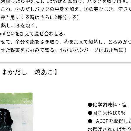
、沸騰したら中火にして5分ほど煮出し、パックを取り出す
くこね、②のだしパックの中身を加え、①の芽ひじき、溶き
お弁当用にする時はさらに2等分する）
を熱し、④を焼く。
0mlと©を加えて混ぜ合わせる。
寄せて、余分な脂をふき取り、⑥を加えて加熱し、とろみが
わせた野菜をお好みで盛る。小さいハンバーグはお弁当に！
うまかだし 焼あご】
●化学調味料・塩
●国産原料100％
●HACCPを取得
水揚げされたばかり