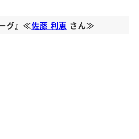
ーグ』≪
佐藤 利恵
さん≫