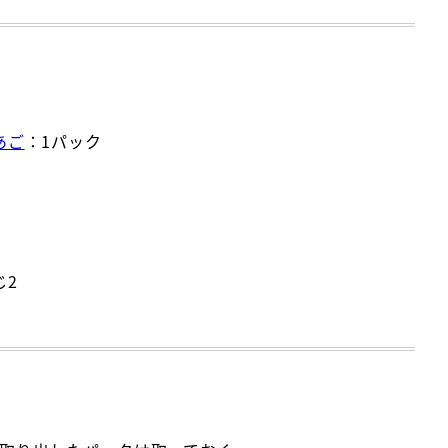
あご
：1パック
じ2
1