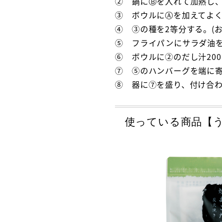
② 鍋にⒷを入れて加熱し
③ ボウルにⒶを加えてよ
④ ③の種を2等分する。(
⑤ フライパンにサラダ油
⑥ ボウルに②のだし汁20
⑦ ⑤のハンバーグを端に
⑧ 器に⑦を盛り、付け合
使っている商品【