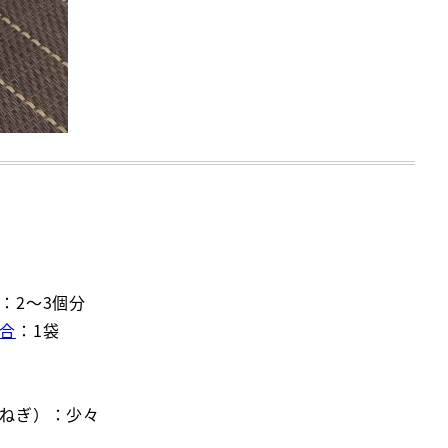
：2～3個分
合
：1袋
ねぎ）：少々