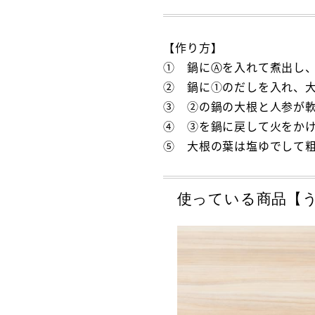
【作り方】
① 鍋にⒶを入れて煮出し
② 鍋に①のだしを入れ、
③ ②の鍋の大根と人参が
④ ③を鍋に戻して火をか
⑤ 大根の葉は塩ゆでして
使っている商品【