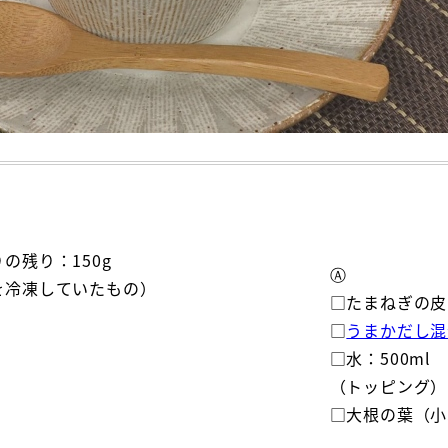
の残り：150g
Ⓐ
を冷凍していたもの）
□たまねぎの皮
□
うまかだし混
□水：500ml
（トッピング）
□大根の葉（小