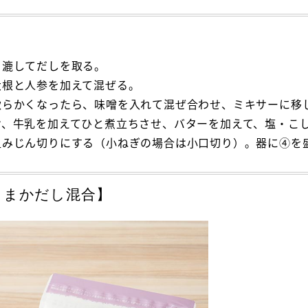
、漉してだしを取る。
大根と人参を加えて混ぜる。
軟らかくなったら、味噌を入れて混ぜ合わせ、ミキサーに移
け、牛乳を加えてひと煮立ちさせ、バターを加えて、塩・こ
粗みじん切りにする（小ねぎの場合は小口切り）。器に④を
うまかだし混合】