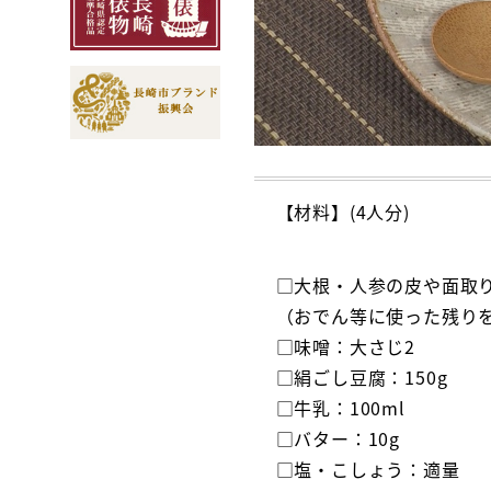
【材料】(4人分)
□大根・人参の皮や面取り
（おでん等に使った残り
□味噌：大さじ2
□絹ごし豆腐：150g
□牛乳：100ml
□バター：10g
□塩・こしょう：適量