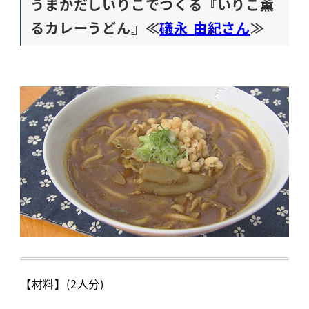
うまかだしいりこでつくる『いりこ薫
るカレーうどん』≪
礒永 由紀さん
≫
【材料】(2人分)