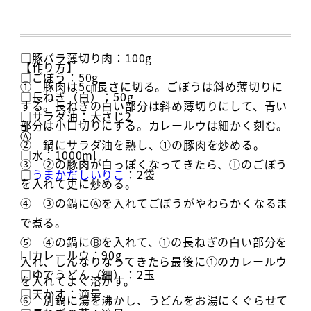
□豚バラ薄切り肉：100g
【作り方】
□ごぼう：50g
① 豚肉は5㎝長さに切る。ごぼうは斜め薄切りに
□長ねぎ（白）：50g
する。長ねぎの白い部分は斜め薄切りにして、青い
□サラダ油：大さじ2
部分は小口切りにする。カレールウは細かく刻む。
Ⓐ
② 鍋にサラダ油を熱し、①の豚肉を炒める。
□水：1000ml
③ ②の豚肉が白っぽくなってきたら、①のごぼう
□
うまかだしいりこ
：2袋
を入れて更に炒める。
④ ③の鍋にⒶを入れてごぼうがやわらかくなるま
で煮る。
⑤ ④の鍋にⒷを入れて、①の長ねぎの白い部分を
□カレールウ：90g
入れ、しんなりなってきたら最後に①のカレールウ
□ゆでうどん（細）：2玉
を入れてよく溶かす。
□天かす：適量
⑥ 別鍋に湯を沸かし、うどんをお湯にくぐらせて