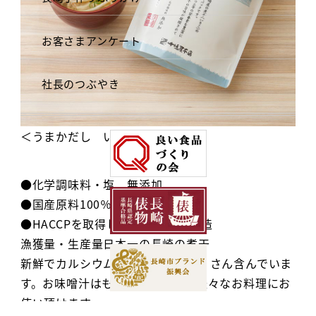
お客さまアンケート
社長のつぶやき
＜うまかだし いりこ＞
●化学調味料・塩 無添加
●国産原料100％
●HACCPを取得した自社工場で製造
漁獲量・生産量日本一の長崎の煮干
新鮮でカルシウムなどの栄養をたくさん含んでいま
す。お味噌汁はもちろんのこと、様々なお料理にお
使い頂けます。