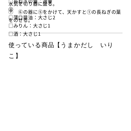
□長ねぎの葉：適量
水気を切り器に盛る。
Ⓑ
⑦ ⑥の器に⑤をかけて、天かすと①の長ねぎの葉
□薄口醤油：大さじ2
をのせる。
□みりん：大さじ1
□酒：大さじ1
使っている商品【うまかだし いり
こ】